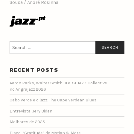
Sousa / André Rosinha
Search
for:
RECENT POSTS
Aaron Parks, Walter Smith III e SFJAZZ Collective
no Angrajazz 2026
Cabo Verde e o jazz: The Cape Verdean Blues
Entrevista: Jery Bidan
Melhores de 2025
Disco: “Gratitude” de Motian & More