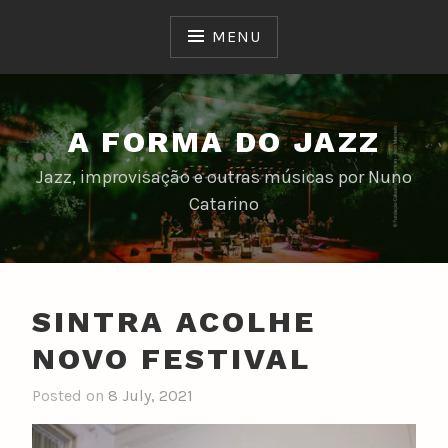
Skip
to
MENU
content
A FORMA DO JAZZ
Jazz, improvisação e outras músicas por Nuno
Catarino
SINTRA ACOLHE
NOVO FESTIVAL
Posted on
8 July, 2021
b
y
n