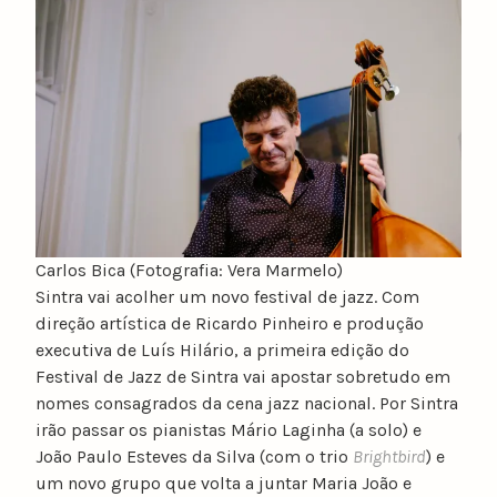
u
n
o
c
a
t
a
r
i
n
Carlos Bica (Fotografia: Vera Marmelo)
o
Sintra vai acolher um novo festival de jazz. Com
direção artística de Ricardo Pinheiro e produção
executiva de Luís Hilário, a primeira edição do
Festival de Jazz de Sintra vai apostar sobretudo em
nomes consagrados da cena jazz nacional. Por Sintra
irão passar os pianistas Mário Laginha (a solo) e
João Paulo Esteves da Silva (com o trio
Brightbird
) e
um novo grupo que volta a juntar Maria João e