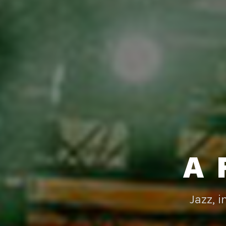
A 
Jazz, 