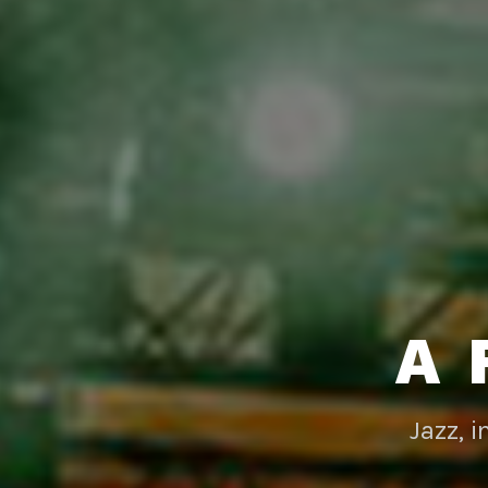
A 
Jazz, 