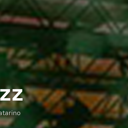
AZZ
atarino