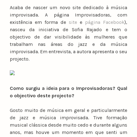
y
Acaba de nascer um novo site dedicado à música
n
improvisada. A página Improvisadoras, com
u
existência em forma de
site
e
página Facebook
),
n
nasceu da iniciativa de Sofia Rajado e tem o
o
objectivo de dar visibilidade às mulheres que
c
trabalham nas áreas do jazz e da música
a
improvisada. Em entrevista, a autora apresenta o seu
t
projecto.
a
r
i
n
Como surgiu a ideia para o Improvisadoras? Qual
o
o objectivo deste projecto?
Gosto muito de música em geral e particularmente
de jazz e música improvisada. Tive formação
musical clássica desde muito cedo e durante alguns
anos, mas houve um momento em que senti um