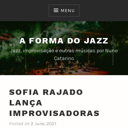
Skip
to
MENU
content
A FORMA DO JAZZ
Jazz, improvisação e outras músicas por Nuno
Catarino
SOFIA RAJADO
LANÇA
IMPROVISADORAS
Posted on
2 June, 2021
b