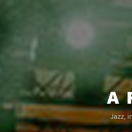
A 
Jazz, 