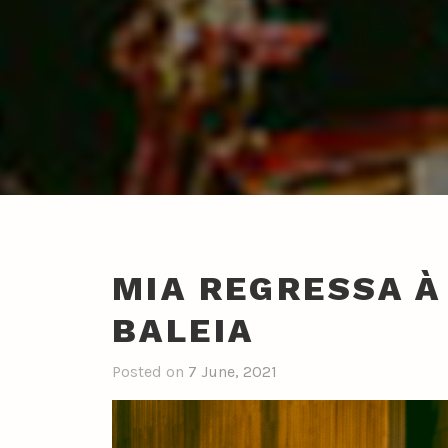
MIA REGRESSA À
BALEIA
Posted on
7 June, 2021
b
y
n
u