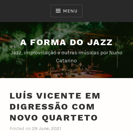
Skip
to
MENU
content
A FORMA DO JAZZ
Jazz, improvisação e outras músicas por Nuno
Catarino
LUÍS VICENTE EM
DIGRESSÃO COM
NOVO QUARTETO
Posted on
29 June, 2021
b