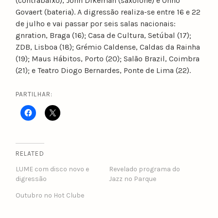
(contrabaixo), John Dikeman (saxofone) e Onno
Govaert (bateria). A digressão realiza-se entre 16 e 22
de julho e vai passar por seis salas nacionais:
gnration, Braga (16); Casa de Cultura, Setúbal (17);
ZDB, Lisboa (18); Grémio Caldense, Caldas da Rainha
(19); Maus Hábitos, Porto (20); Salão Brazil, Coimbra
(21); e Teatro Diogo Bernardes, Ponte de Lima (22).
PARTILHAR:
RELATED
LUME com disco novo e
Revelado programa do
digressão
Jazz no Parque
Outubro no Hot Clube