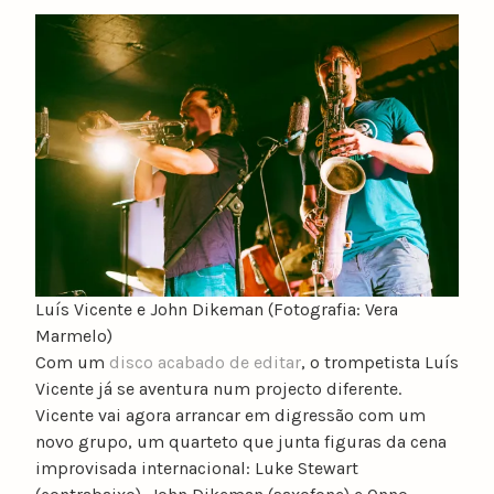
y
n
u
n
o
c
a
t
a
r
i
n
Luís Vicente e John Dikeman (Fotografia: Vera
o
Marmelo)
Com um
disco acabado de editar
, o trompetista Luís
Vicente já se aventura num projecto diferente.
Vicente vai agora arrancar em digressão com um
novo grupo, um quarteto que junta figuras da cena
improvisada internacional: Luke Stewart