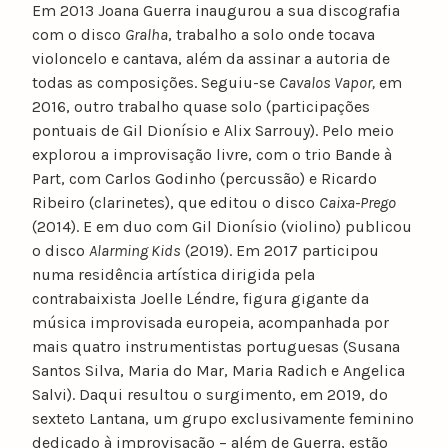
Em 2013 Joana Guerra inaugurou a sua discografia
com o disco
Gralha
, trabalho a solo onde tocava
violoncelo e cantava, além da assinar a autoria de
todas as composições. Seguiu-se
Cavalos Vapor,
em
2016, outro trabalho quase solo (participações
pontuais de Gil Dionísio e Alix Sarrouy). Pelo meio
explorou a improvisação livre, com o trio Bande à
Part, com Carlos Godinho (percussão) e Ricardo
Ribeiro (clarinetes), que editou o disco
Caixa-Prego
(2014). E em duo com Gil Dionísio (violino) publicou
o disco
Alarming Kids
(2019). Em 2017 participou
numa residência artística dirigida pela
contrabaixista Joelle Léndre, figura gigante da
música improvisada europeia, acompanhada por
mais quatro instrumentistas portuguesas (Susana
Santos Silva, Maria do Mar, Maria Radich e Angelica
Salvi). Daqui resultou o surgimento, em 2019, do
sexteto Lantana, um grupo exclusivamente feminino
dedicado à improvisação – além de Guerra, estão