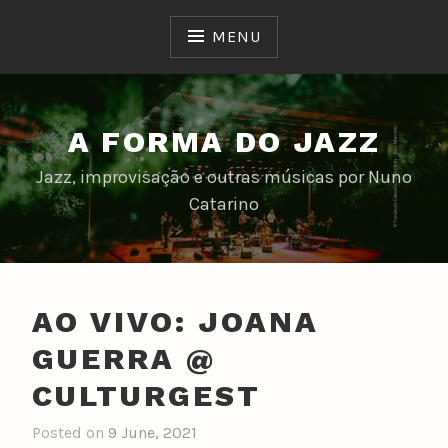
Skip
to
MENU
content
A FORMA DO JAZZ
Jazz, improvisação e outras músicas por Nuno
Catarino
AO VIVO: JOANA
GUERRA @
CULTURGEST
Posted on
9 June, 2021
b