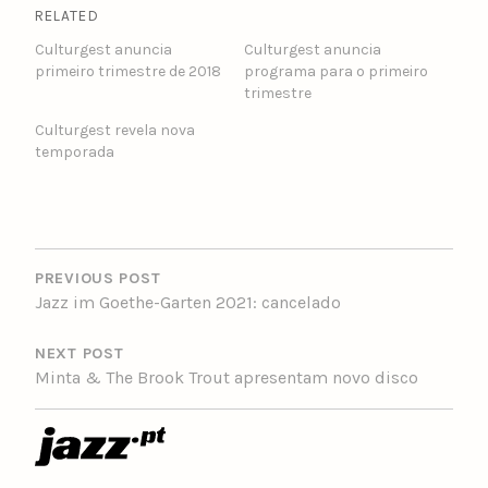
RELATED
Culturgest anuncia
Culturgest anuncia
primeiro trimestre de 2018
programa para o primeiro
trimestre
Culturgest revela nova
temporada
POST
NAVIGATION
PREVIOUS POST
Jazz im Goethe-Garten 2021: cancelado
NEXT POST
Minta & The Brook Trout apresentam novo disco