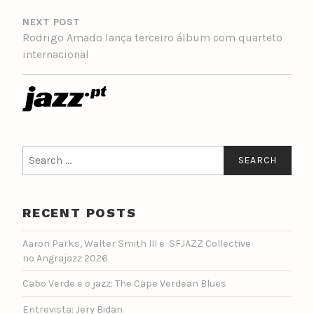
NEXT POST
Rodrigo Amado lança terceiro álbum com quarteto
internacional
Search
for:
RECENT POSTS
Aaron Parks, Walter Smith III e SFJAZZ Collective
no Angrajazz 2026
Cabo Verde e o jazz: The Cape Verdean Blues
Entrevista: Jery Bidan