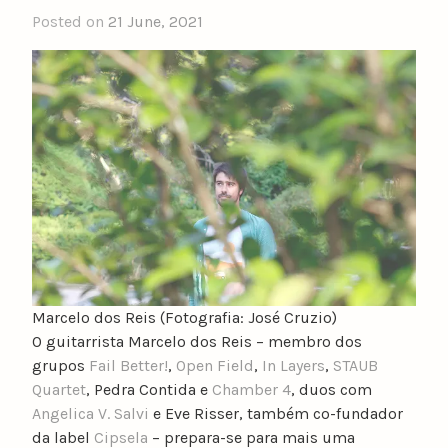
Posted on
21 June, 2021
b
y
n
u
n
o
c
a
t
a
r
i
n
Marcelo dos Reis (Fotografia: José Cruzio)
o
O guitarrista Marcelo dos Reis – membro dos
grupos
Fail Better!
,
Open Field
,
In Layers
,
STAUB
Quartet
, Pedra Contida e
Chamber 4
, duos com
Angelica V. Salvi
e Eve Risser, também co-fundador
da label
Cipsela
– prepara-se para mais uma