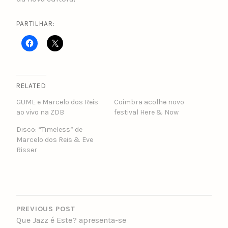
PARTILHAR:
RELATED
GUME e Marcelo dos Reis
Coimbra acolhe novo
ao vivo na ZDB
festival Here & Now
Disco: “Timeless” de
Marcelo dos Reis & Eve
Risser
POST
NAVIGATION
PREVIOUS POST
Que Jazz é Este? apresenta-se