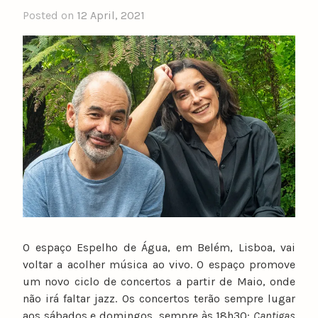
Posted on
12 April, 2021
b
y
n
u
n
o
c
a
t
a
r
i
n
o
O espaço Espelho de Água, em Belém, Lisboa, vai
voltar a acolher música ao vivo. O espaço promove
um novo ciclo de concertos a partir de Maio, onde
não irá faltar jazz. Os concertos terão sempre lugar
aos sábados e domingos, sempre às 18h30:
Cantigas