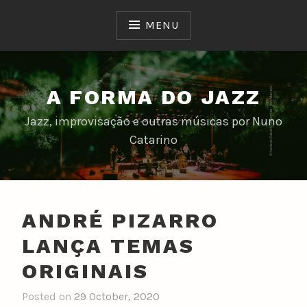
Skip
to
MENU
content
A FORMA DO JAZZ
Jazz, improvisação e outras músicas por Nuno
Catarino
ANDRÉ PIZARRO
LANÇA TEMAS
ORIGINAIS
Posted on
29 October, 2020
b