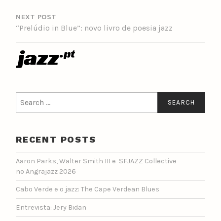
NEXT POST
“Prelúdio in Blue”: novo livro de poesia jazz
Search
for:
RECENT POSTS
Aaron Parks, Walter Smith III e SFJAZZ Collective
no Angrajazz 2026
Cabo Verde e o jazz: The Cape Verdean Blues
Entrevista: Jery Bidan