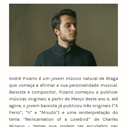
y
n
u
n
o
c
a
t
a
r
i
n
André Pizarro é um jovem músico natural de Braga
o
que começa a afirmar a sua personalidade musical.
Baixista e compositor, Pizarro começou a publicar
músicas originais a partir de Março deste ano e, até
agora, o jovem baixista já publicou três originais (“A
Ferro”, “II” e “Misuto”) e uma reinterpretação do
tema “Reincarnation of a Lovebird” de Charles
Mingus – temas que podem ser escutados nas