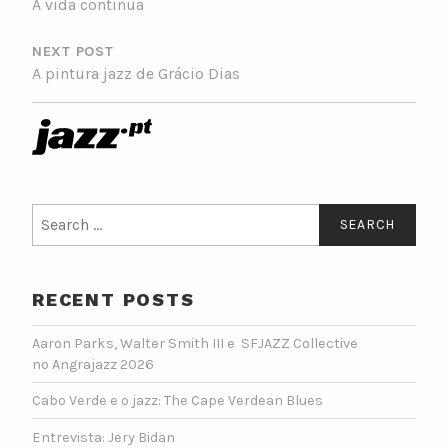
A vida continua
NEXT POST
A pintura jazz de Grácio Dias
Search
for:
RECENT POSTS
Aaron Parks, Walter Smith III e SFJAZZ Collective
no Angrajazz 2026
Cabo Verde e o jazz: The Cape Verdean Blues
Entrevista: Jery Bidan