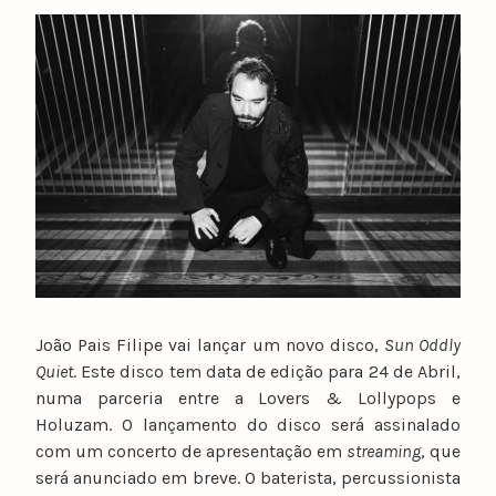
y
n
u
n
o
c
a
t
a
r
i
n
o
João Pais Filipe vai lançar um novo disco,
Sun Oddly
Quiet
. Este disco tem data de edição para 24 de Abril,
numa parceria entre a Lovers & Lollypops e
Holuzam. O lançamento do disco será assinalado
com um concerto de apresentação em
streaming
, que
será anunciado em breve. O baterista, percussionista