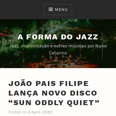
Skip
to
MENU
content
A FORMA DO JAZZ
Jazz, improvisação e outras músicas por Nuno
Catarino
JOÃO PAIS FILIPE
LANÇA NOVO DISCO
“SUN ODDLY QUIET”
Posted on
2 April, 2020
b