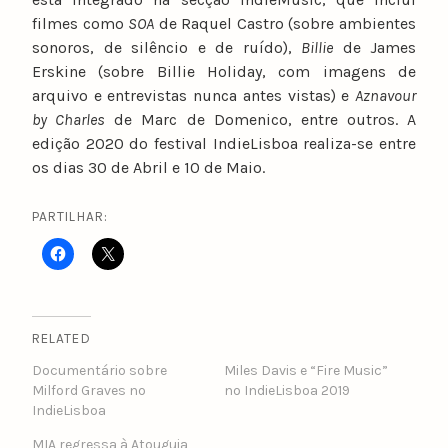
filmes como
SOA
de Raquel Castro (sobre ambientes
sonoros, de silêncio e de ruído),
Billie
de James
Erskine (sobre Billie Holiday, com imagens de
arquivo e entrevistas nunca antes vistas) e
Aznavour
by Charles
de Marc de Domenico, entre outros. A
edição 2020 do festival IndieLisboa realiza-se entre
os dias 30 de Abril e 10 de Maio.
PARTILHAR:
RELATED
Documentário sobre
Miles Davis e “Fire Music”
Milford Graves no
no IndieLisboa 2019
IndieLisboa
MIA regressa à Atouguia