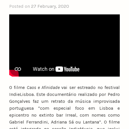
Posted on
27 February, 2020
b
y
n
u
n
o
c
a
t
a
r
i
O filme
Caos e Afinidade
vai ser estreado no festival
n
IndieLisboa. Este documentário realizado por Pedro
o
Gonçalves faz um retrato da música improvisada
portuguesa “com especial foco em Lisboa e
epicentro no extinto bar Irreal, com nomes como
Gabriel Ferrandini, Adriana Sá ou Lantana”. O filme
está integrado na secção IndieMusic, que inclui