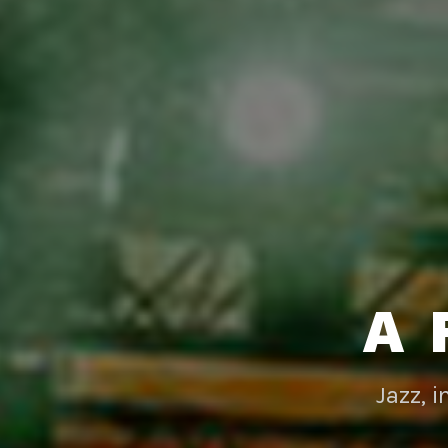
A 
Jazz, 