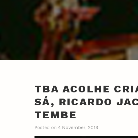
TBA ACOLHE CRI
SÁ, RICARDO JA
TEMBE
Posted on
4 November, 2019
b
y