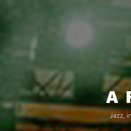
A 
Jazz, 