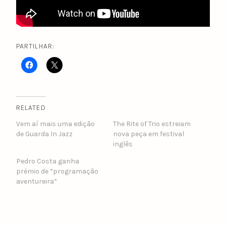
PARTILHAR:
RELATED
Vem aí mais uma edição
The Rite of Trio estreiam
de Guarda In Jazz
nova peça em festival
inglês
Pedro Costa ganha
prémio de “programação
aventureira”
POST