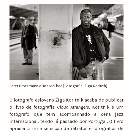
y
n
u
n
o
c
a
t
a
r
i
n
Peter Brotzmann e Joe McPhee [Fotografia: Žiga Koritnik]
o
O fotógrafo esloveno Žiga Koritnik acaba de publicar
o livro de fotografia
Cloud Arrangers
. Koritnik é um
fotógrafo que tem acompanhado a cena jazz
internacional, tendo já passado por Portugal. O livro
apresenta uma selecção de retratos e fotografias de