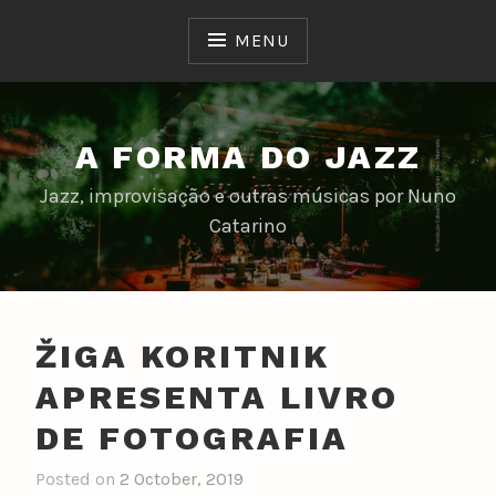
Skip
to
MENU
content
A FORMA DO JAZZ
Jazz, improvisação e outras músicas por Nuno
Catarino
ŽIGA KORITNIK
APRESENTA LIVRO
DE FOTOGRAFIA
Posted on
2 October, 2019
b