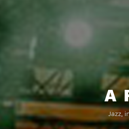
A 
Jazz, 