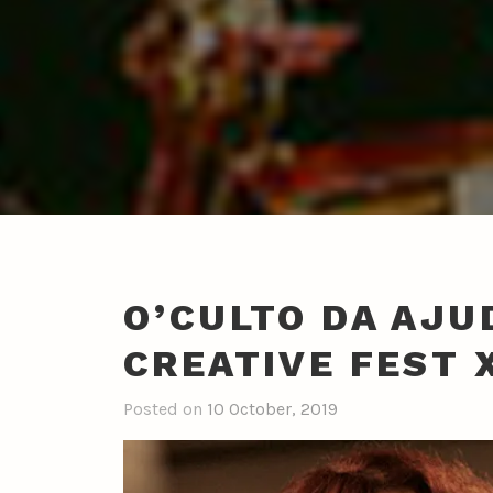
O’CULTO DA AJU
CREATIVE FEST X
Posted on
10 October, 2019
b
y
n
u