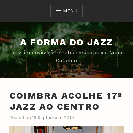
Skip
to
MENU
content
A FORMA DO JAZZ
Jazz, improvisação e outras músicas por Nuno
Catarino
COIMBRA ACOLHE 17º
JAZZ AO CENTRO
Posted on
19 September, 2019
b
y
n