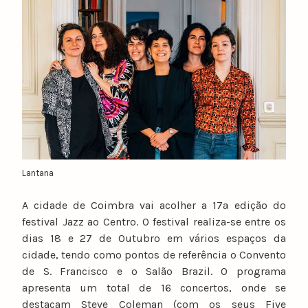
u
n
o
c
a
t
a
r
i
n
Lantana
o
A cidade de Coimbra vai acolher a 17ª edição do
festival Jazz ao Centro. O festival realiza-se entre os
dias 18 e 27 de Outubro em vários espaços da
cidade, tendo como pontos de referência o Convento
de S. Francisco e o Salão Brazil. O programa
apresenta um total de 16 concertos, onde se
destacam Steve Coleman (com os seus Five