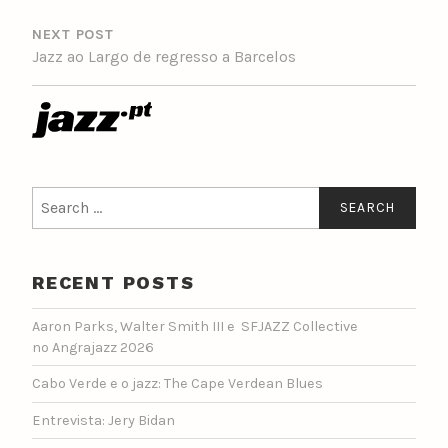
NEXT POST
Jazz ao Largo de regresso a Barcelos
Search
for:
RECENT POSTS
Aaron Parks, Walter Smith III e SFJAZZ Collective
no Angrajazz 2026
Cabo Verde e o jazz: The Cape Verdean Blues
Entrevista: Jery Bidan