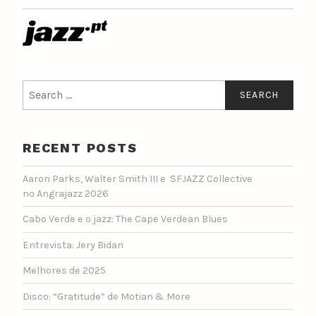
Search
for:
RECENT POSTS
Aaron Parks, Walter Smith III e SFJAZZ Collective
no Angrajazz 2026
Cabo Verde e o jazz: The Cape Verdean Blues
Entrevista: Jery Bidan
Melhores de 2025
Disco: “Gratitude” de Motian & More