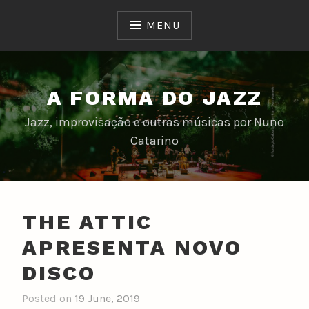
Skip
to
MENU
content
A FORMA DO JAZZ
Jazz, improvisação e outras músicas por Nuno
Catarino
THE ATTIC
APRESENTA NOVO
DISCO
Posted on
19 June, 2019
b