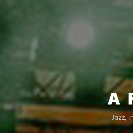
A 
Jazz, 