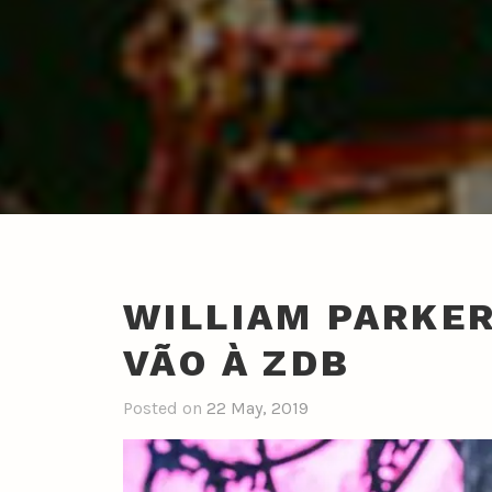
WILLIAM PARKER
VÃO À ZDB
Posted on
22 May, 2019
b
y
n
u