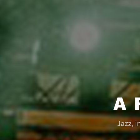
A 
Jazz, 