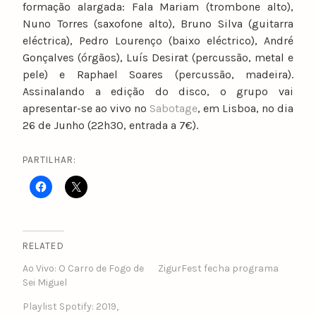
formação alargada: Fala Mariam (trombone alto),
Nuno Torres (saxofone alto), Bruno Silva (guitarra
eléctrica), Pedro Lourenço (baixo eléctrico), André
Gonçalves (órgãos), Luís Desirat (percussão, metal e
pele) e Raphael Soares (percussão, madeira).
Assinalando a edição do disco, o grupo vai
apresentar-se ao vivo no
Sabotage
, em Lisboa, no dia
26 de Junho (22h30, entrada a 7€).
PARTILHAR:
RELATED
Ao Vivo: O Carro de Fogo de
ZigurFest fecha programa
Sei Miguel
Playlist Spotify: 2019,