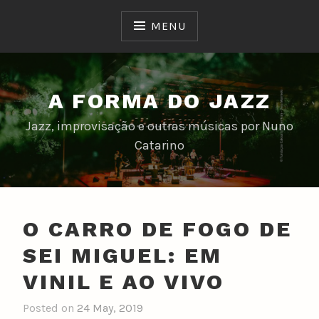
Skip
to
MENU
content
A FORMA DO JAZZ
Jazz, improvisação e outras músicas por Nuno
Catarino
O CARRO DE FOGO DE
SEI MIGUEL: EM
VINIL E AO VIVO
Posted on
24 May, 2019
b