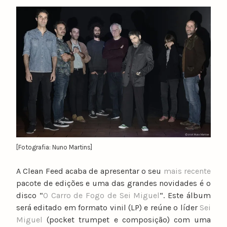
y
n
u
n
o
c
a
t
a
r
i
n
[Fotografia: Nuno Martins]
o
A Clean Feed acaba de apresentar o seu
mais recente
pacote de edições e uma das grandes novidades é o
disco “
O Carro de Fogo de Sei Miguel
“. Este álbum
será editado em formato vinil (LP) e reúne o líder
Sei
Miguel
(pocket trumpet e composição) com uma