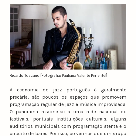
y
n
u
n
o
c
a
t
a
r
i
Ricardo Toscano [Fotografia: Pauliana Valente Pimentel]
n
A economia do jazz português é geralmente
o
precária, são poucos os espaços que promovem
programação regular de jazz e música improvisada.
O panorama resume-se a uma rede nacional de
festivais, pontuais instituições culturais, alguns
auditórios municipais com programação atenta e o
circuito de bares. Por isso, ao vermos que um grupo