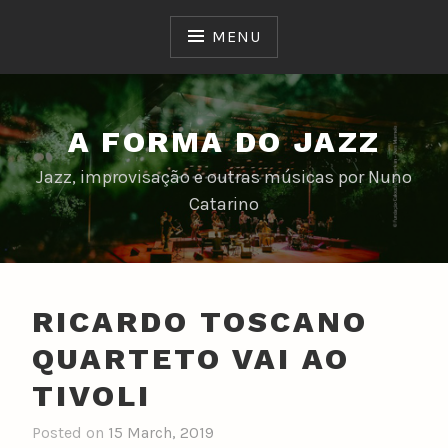
Skip
to
MENU
content
A FORMA DO JAZZ
Jazz, improvisação e outras músicas por Nuno
Catarino
RICARDO TOSCANO
QUARTETO VAI AO
TIVOLI
Posted on
15 March, 2019
b