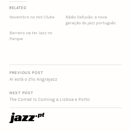
RELATED
Novembro no Hot Clube
Rádio Defusão: a nova
geração do jazz português
Barreiro vai ter Jazz no
Parque
POST
NAVIGATION
PREVIOUS POST
Aí está o 21º Angrajazz
NEXT POST
The Comet Is Coming a Lisboa e Porto