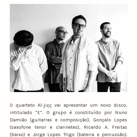
y
n
u
n
o
c
a
t
a
r
i
n
o
O quarteto Al-jiçç vai apresentar um novo disco,
intitulado “٤”. O grupo é constituído por Nuno
Damião (guitarras e composição), Gonçalo Lopes
(saxofone tenor e clarinetes), Ricardo A. Freitas
(baixo) e Jorge Lopes Trigo (bateria e percussão).