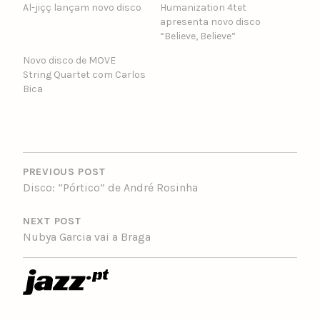
Al-jiçç lançam novo disco
Humanization 4tet
apresenta novo disco
“Believe, Believe”
Novo disco de MOVE
String Quartet com Carlos
Bica
POST
NAVIGATION
PREVIOUS POST
Disco: “Pórtico” de André Rosinha
NEXT POST
Nubya Garcia vai a Braga