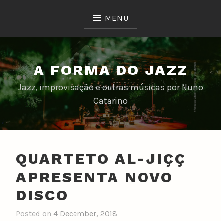
Skip
to
MENU
content
A FORMA DO JAZZ
Jazz, improvisação e outras músicas por Nuno
Catarino
QUARTETO AL-JIÇÇ
APRESENTA NOVO
DISCO
Posted on
4 December, 2018
b