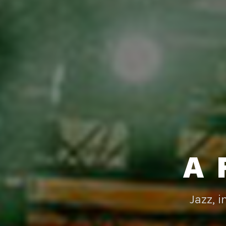
A 
Jazz, 