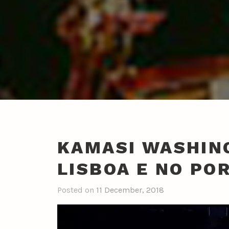
KAMASI WASHIN
LISBOA E NO PO
Posted on
11 December, 2018
b
y
n
u