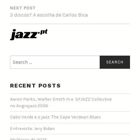
NEXT POST
3 discos? A escolha de Carlos Bica
Search
for:
RECENT POSTS
Aaron Parks, Walter Smith III e SFJAZZ Collective
no Angrajazz 2026
Cabo Verde e o jazz: The Cape Verdean Blues
Entrevista: Jery Bidan
Melhores de 2025