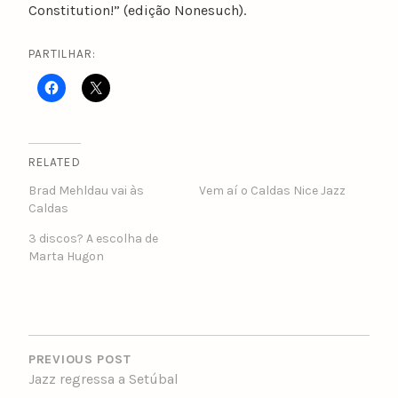
Constitution!” (edição Nonesuch).
PARTILHAR:
RELATED
Brad Mehldau vai às
Vem aí o Caldas Nice Jazz
Caldas
3 discos? A escolha de
Marta Hugon
POST
NAVIGATION
PREVIOUS POST
Jazz regressa a Setúbal