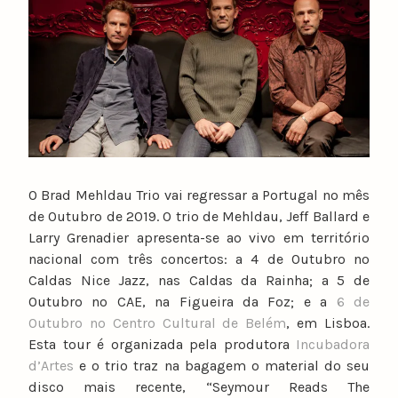
u
n
o
c
a
t
a
r
i
O Brad Mehldau Trio vai regressar a Portugal no mês
n
de Outubro de 2019. O trio de Mehldau, Jeff Ballard e
o
Larry Grenadier apresenta-se ao vivo em território
nacional com três concertos: a 4 de Outubro no
Caldas Nice Jazz, nas Caldas da Rainha; a 5 de
Outubro no CAE, na Figueira da Foz; e a
6 de
Outubro no Centro Cultural de Belém
, em Lisboa.
Esta tour é organizada pela produtora
Incubadora
d’Artes
e o trio traz na bagagem o material do seu
disco mais recente, “Seymour Reads The