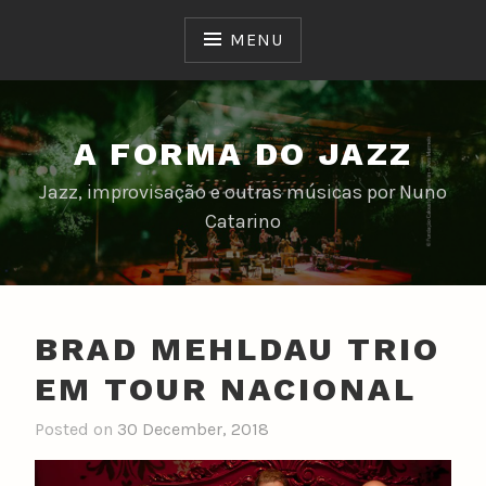
Skip
to
MENU
content
A FORMA DO JAZZ
Jazz, improvisação e outras músicas por Nuno
Catarino
BRAD MEHLDAU TRIO
EM TOUR NACIONAL
Posted on
30 December, 2018
b
y
n