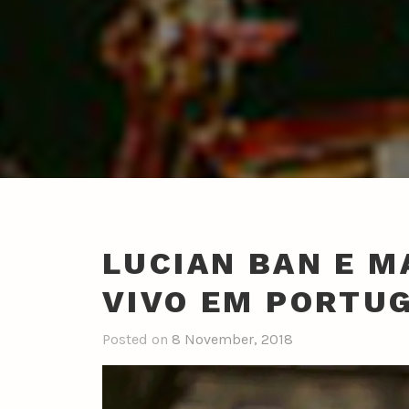
LUCIAN BAN E M
VIVO EM PORTU
Posted on
8 November, 2018
b
y
n
u