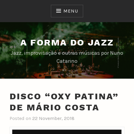
Skip
to
MENU
content
A FORMA DO JAZZ
Jazz, improvisação e outras músicas por Nuno
Catarino
DISCO “OXY PATINA”
DE MÁRIO COSTA
Posted on
22 November, 2018
b
y
n