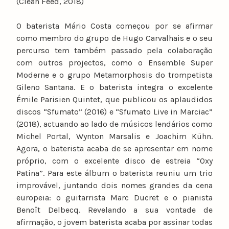
(Clean Feed, 2018)
O baterista Mário Costa começou por se afirmar
como membro do grupo de Hugo Carvalhais e o seu
percurso tem também passado pela colaboração
com outros projectos, como o Ensemble Super
Moderne e o grupo Metamorphosis do trompetista
Gileno Santana. E o baterista integra o excelente
Émile Parisien Quintet, que publicou os aplaudidos
discos “Sfumato” (2016) e “Sfumato Live in Marciac”
(2018), actuando ao lado d
e músicos lendários como
Michel Portal, Wynton Marsalis e Joachim Kühn.
Agora, o baterista acaba de se apresentar em nome
próprio, com o excelente disco de estreia “Oxy
Patina”. Para este álbum o baterista reuniu um trio
improvável, juntando dois nomes grandes da cena
europeia: o guitarrista Marc Ducret e o pianista
Benoît Delbecq. Revelando a sua vontade de
afirmação, o jovem baterista acaba por assinar todas