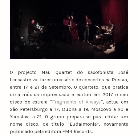
u
n
o
c
a
t
a
r
i
O projecto Nau Quartet do saxofonista José
n
Lencastre vai fazer uma série de concertos na Rússia,
o
entre 17 e 21 de Setembro. O quarteto, que pratica
uma música improvisada e editou em 2017 o seu
disco de estreia “
Fragments of Always
“, actua em
São Petersburgo a 17, Dubna a 19, Moscovo a 20 e
Yaroslavl a 21. O grupo prepara-se para editar um
nome disco, de título “Eudaimonia”, novamente
publicado pela editora FMR Records.