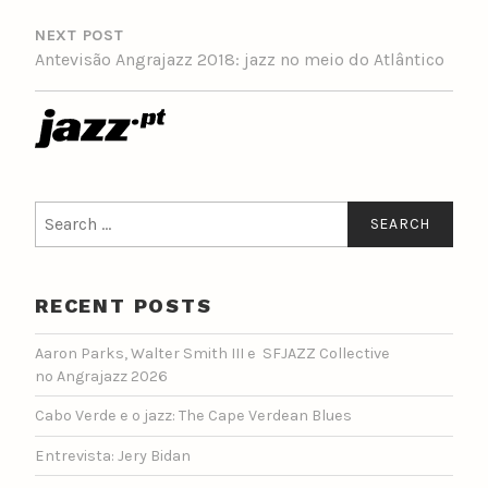
NEXT POST
Antevisão Angrajazz 2018: jazz no meio do Atlântico
Search
for:
RECENT POSTS
Aaron Parks, Walter Smith III e SFJAZZ Collective
no Angrajazz 2026
Cabo Verde e o jazz: The Cape Verdean Blues
Entrevista: Jery Bidan