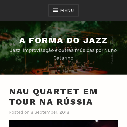
Skip
to
MENU
content
A FORMA DO JAZZ
Jazz, improvisação e outras músicas por Nuno
Catarino
NAU QUARTET EM
TOUR NA RÚSSIA
Posted on
8 September, 2018
b
y
n