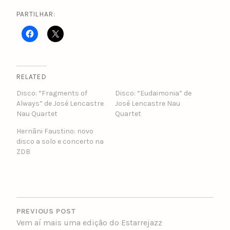
PARTILHAR:
RELATED
Disco: “Fragments of
Disco: “Eudaimonia” de
Always” de José Lencastre
José Lencastre Nau
Nau Quartet
Quartet
Hernâni Faustino: novo
disco a solo e concerto na
ZDB
POST
NAVIGATION
PREVIOUS POST
Vem aí mais uma edição do Estarrejazz