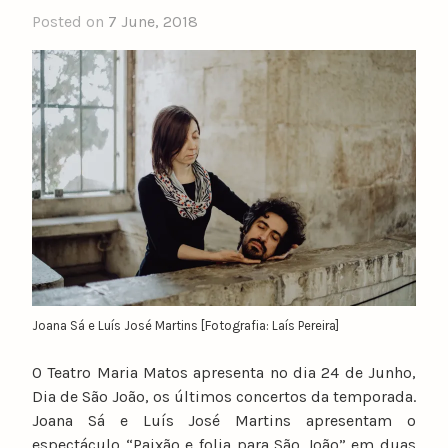
Posted on
7 June, 2018
b
y
n
u
n
o
c
a
t
a
r
i
n
Joana Sá e Luís José Martins [Fotografia: Laís Pereira]
o
O Teatro Maria Matos apresenta no dia 24 de Junho,
Dia de São João, os últimos concertos da temporada.
Joana Sá e Luís José Martins apresentam o
espectáculo “Paixão e folia para São João” em duas