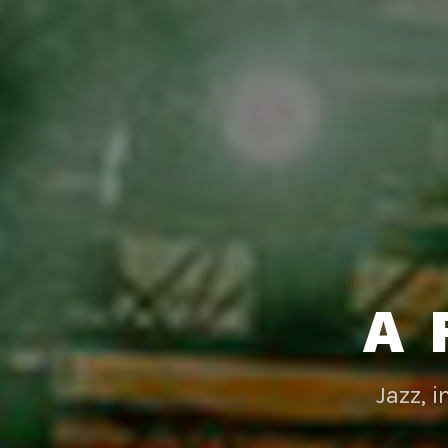
A 
Jazz, 