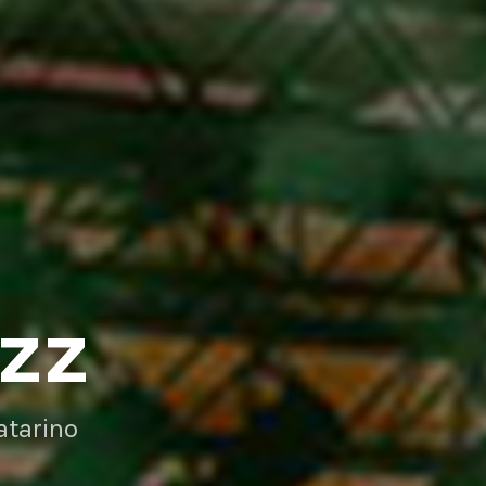
AZZ
atarino