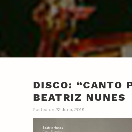
DISCO: “CANTO 
BEATRIZ NUNES
Posted on
22 June, 2018
b
y
n
u