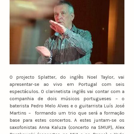
u
n
o
c
a
t
a
r
i
n
O projecto Splatter, do inglềs Noel Taylor, vai
o
apresentar-se ao vivo em Portugal com seis
espectáculos. O clarinetista inglês vai contar com a
companhia de dois músicos portugueses – o
baterista Pedro Melo Alves e o guitarrista Luís José
Martins – formando um trio que será a formação
base para estes concertos. A estes juntam-se os
saxofonistas Anna Kaluza (concerto na SMUP), Alex