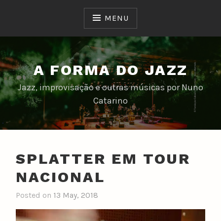
Skip
to
MENU
content
A FORMA DO JAZZ
Jazz, improvisação e outras músicas por Nuno
Catarino
SPLATTER EM TOUR
NACIONAL
Posted on
13 May, 2018
b
y
n