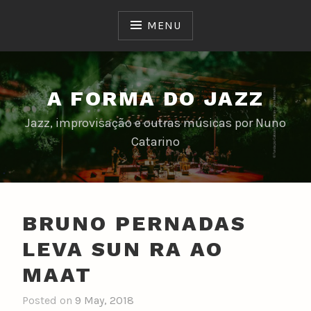
Skip
to
MENU
content
A FORMA DO JAZZ
Jazz, improvisação e outras músicas por Nuno
Catarino
BRUNO PERNADAS
LEVA SUN RA AO
MAAT
Posted on
9 May, 2018
b