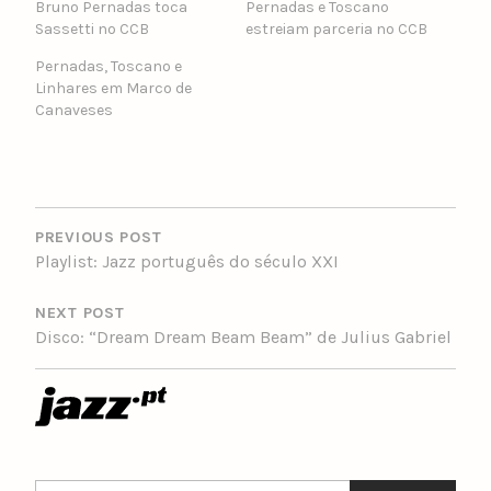
Bruno Pernadas toca
Pernadas e Toscano
Sassetti no CCB
estreiam parceria no CCB
Pernadas, Toscano e
Linhares em Marco de
Canaveses
POST
NAVIGATION
PREVIOUS POST
Playlist: Jazz português do século XXI
NEXT POST
Disco: “Dream Dream Beam Beam” de Julius Gabriel
Search