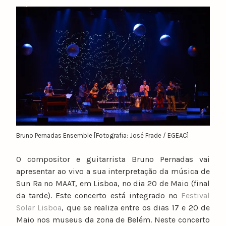
y
n
u
n
o
c
a
t
a
r
i
Bruno Pernadas Ensemble [Fotografia: José Frade / EGEAC]
n
o
O compositor e guitarrista Bruno Pernadas vai
apresentar ao vivo a sua interpretação da música de
Sun Ra no MAAT, em Lisboa, no dia 20 de Maio (final
da tarde). Este concerto está integrado no
Festival
Solar Lisboa
, que se realiza entre o
s dias 17 e 20 de
Maio nos museus da zona de Belém. Neste concerto