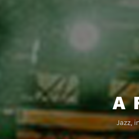
A 
Jazz, 