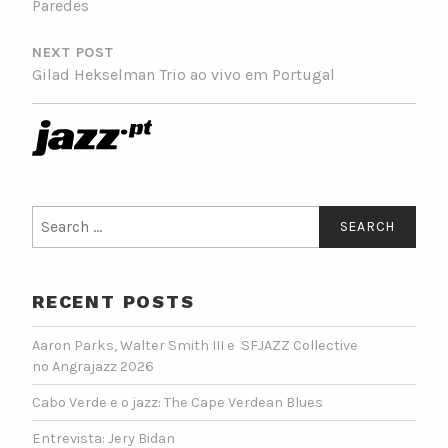
Paredes
NEXT POST
Gilad Hekselman Trio ao vivo em Portugal
Search
for:
RECENT POSTS
Aaron Parks, Walter Smith III e SFJAZZ Collective
no Angrajazz 2026
Cabo Verde e o jazz: The Cape Verdean Blues
Entrevista: Jery Bidan