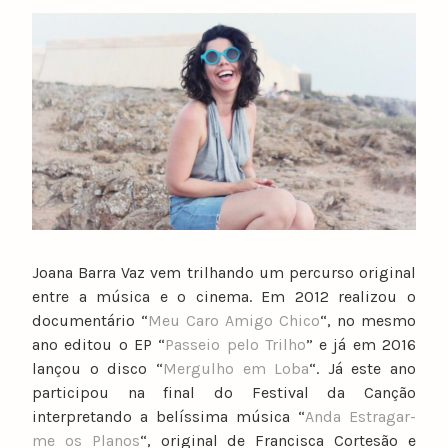
y
n
u
n
o
c
a
t
a
r
i
Joana Barra Vaz vem trilhando um percurso original
n
entre a música e o cinema. Em 2012 realizou o
o
documentário “
Meu Caro Amigo Chico
“, no mesmo
ano editou o EP “
Passeio pelo Trilho
” e já em 2016
lançou o disco “
Mergulho em Loba
“. Já este ano
participou na final do Festival da Canção
interpretando a belíssima música “
Anda Estragar-
me os Planos
“, original de Francisca Cortesão e