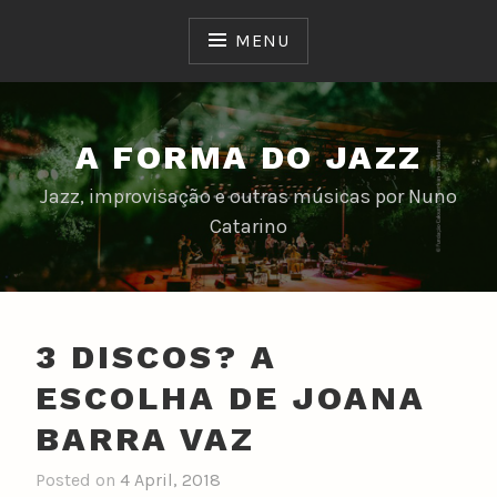
Skip
to
MENU
content
A FORMA DO JAZZ
Jazz, improvisação e outras músicas por Nuno
Catarino
3 DISCOS? A
ESCOLHA DE JOANA
BARRA VAZ
Posted on
4 April, 2018
b