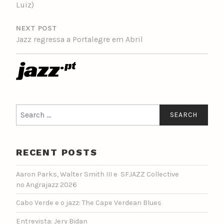
Luiz)
NEXT POST
Jazz regressa a Portalegre em Abril
Search
for:
RECENT POSTS
Aaron Parks, Walter Smith III e SFJAZZ Collective
no Angrajazz 2026
Cabo Verde e o jazz: The Cape Verdean Blues
Entrevista: Jery Bidan