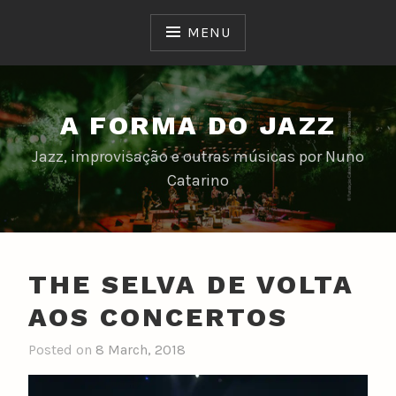
Skip
to
MENU
content
A FORMA DO JAZZ
Jazz, improvisação e outras músicas por Nuno
Catarino
THE SELVA DE VOLTA
AOS CONCERTOS
Posted on
8 March, 2018
b
y
n