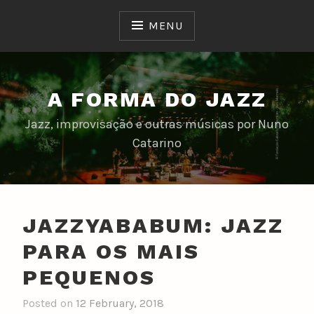
Skip
to
MENU
content
A FORMA DO JAZZ
Jazz, improvisação e outras músicas por Nuno
Catarino
JAZZYABABUM: JAZZ
PARA OS MAIS
PEQUENOS
Posted on
12 February, 2018
b