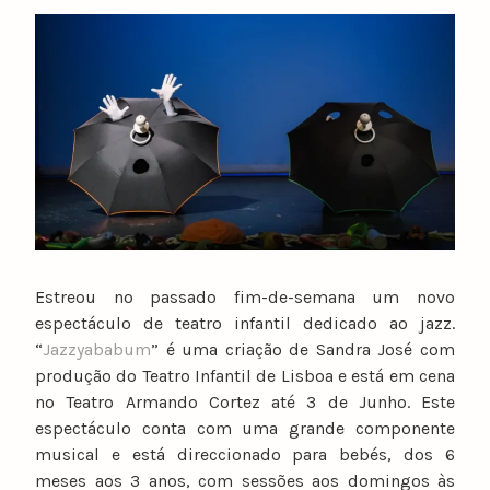
y
n
u
n
o
c
a
t
a
r
i
Estreou no passado fim-de-semana um novo
n
espectáculo de teatro infantil dedicado ao jazz.
o
“
Jazzyababum
” é uma criação de Sandra José com
produção do Teatro Infantil de Lisboa e está em cena
no Teatro Armando Cortez até 3 de Junho. Este
espectáculo conta com uma grande componente
musical e está direccionado para bebés, dos 6
meses aos 3 anos, com sessões aos domingos às