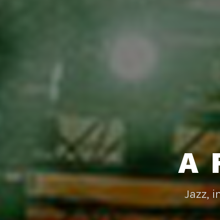
A 
Jazz, 