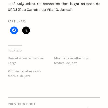
José Salgueiro). Os concertos têm lugar na sede da
URDJ (Rua Carreira da Vila 10, Juncal).
PARTILHAR:
RELATED
Barcelos vai ter Jazz ao
Mealhada acolhe novo
Largo
festival de jazz
Pico vai receber novo
festival de jazz
POST
NAVIGATION
PREVIOUS POST