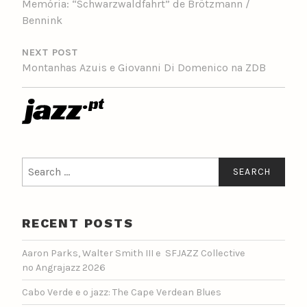
Memória: “Schwarzwaldfahrt” de Brötzmann /
Bennink
NEXT POST
Montanhas Azuis e Giovanni Di Domenico na ZDB
Search
for:
RECENT POSTS
Aaron Parks, Walter Smith III e SFJAZZ Collective
no Angrajazz 2026
Cabo Verde e o jazz: The Cape Verdean Blues