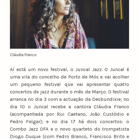
n
o
c
a
t
a
r
i
Cláudia Franco
n
o
Aí está um novo festival, o Juncal Jazz. O Juncal é
uma vila do concelho de Porto de Mós e vai acolher
um pequeno festival que vai apresentar quatro
concertos de jazz durante o mês de Março. O festival
arranca no dia 3 com a actuação da Desbundixie; no
dia 10 o Juncal recebe a cantora Cláudia Franco
(acompanhada por Rui Caetano, João Custódio e
Pedro Felgar); e no dia 17 há dois concertos: o
Combo Jazz OFA e o novo quarteto do trompetista
Diogo Duque (com Pedro Branco, Francisco Brito e