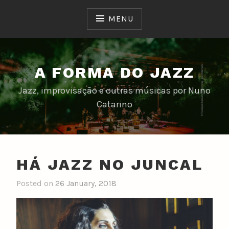
Skip
to
MENU
content
A FORMA DO JAZZ
Jazz, improvisação e outras músicas por Nuno
Catarino
HÁ JAZZ NO JUNCAL
Posted on
26 January, 2018
b
y
n
u