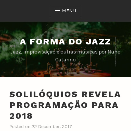
Skip
to
MENU
content
A FORMA DO JAZZ
Jazz, improvisação e outras músicas por Nuno
Catarino
SOLILÓQUIOS REVELA
PROGRAMAÇÃO PARA
2018
Posted on
22 December, 2017
b