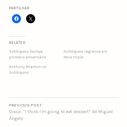
PARTILHAR:
RELATED
Solilóquios festeja
Solilóquios regressa em
primeiro aniversário
dose tripla
Anthony Braxton no
Solilóquios
POST
NAVIGATION
PREVIOUS POST
Disco: “I think I’m going to eat dessert” de Miguel
Ângelo