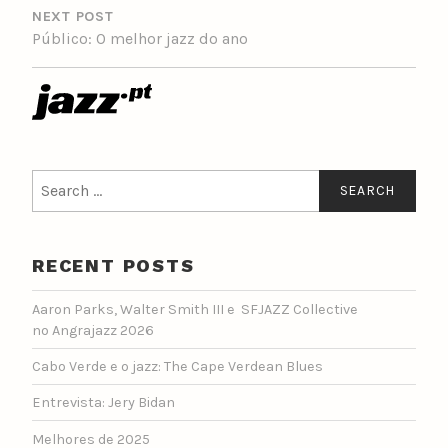
NEXT POST
Público: O melhor jazz do ano
Search
for:
RECENT POSTS
Aaron Parks, Walter Smith III e SFJAZZ Collective
no Angrajazz 2026
Cabo Verde e o jazz: The Cape Verdean Blues
Entrevista: Jery Bidan
Melhores de 2025