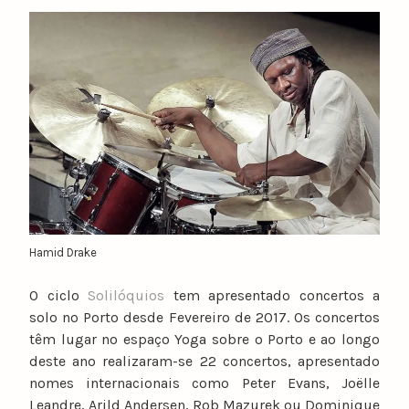
y
n
u
n
o
c
a
t
a
r
i
n
Hamid Drake
o
O ciclo
Solilóquios
tem apresentado concertos a
solo no Porto desde Fevereiro de 2017. Os concertos
têm lugar no espaço Yoga sobre o Porto e ao longo
deste ano realizaram-se 22 concertos, apresentado
nomes internacionais como Peter Evans, Joëlle
Leandre, Arild Andersen, Rob Mazurek ou Dominique