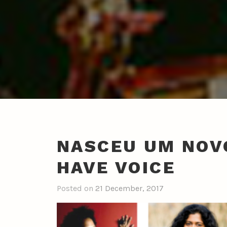
NASCEU UM NOV
HAVE VOICE
Posted on
21 December, 2017
b
y
n
u