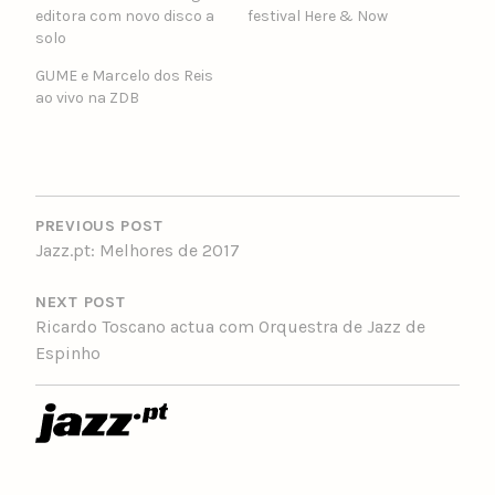
editora com novo disco a
festival Here & Now
solo
GUME e Marcelo dos Reis
ao vivo na ZDB
POST
NAVIGATION
PREVIOUS POST
Jazz.pt: Melhores de 2017
NEXT POST
Ricardo Toscano actua com Orquestra de Jazz de
Espinho