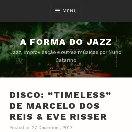
Skip
to
MENU
content
A FORMA DO JAZZ
Jazz, improvisação e outras músicas por Nuno
Catarino
DISCO: “TIMELESS”
DE MARCELO DOS
REIS & EVE RISSER
Posted on
27 December, 2017
b