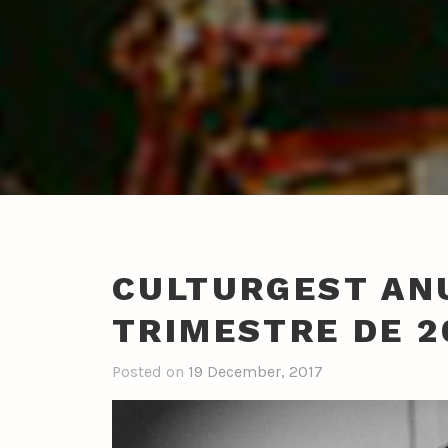
CULTURGEST AN
TRIMESTRE DE 2
Posted on
19 December, 2017
b
y
n
u