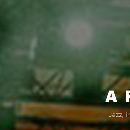
A 
Jazz, 