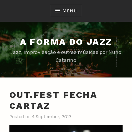
Skip
to
MENU
content
A FORMA DO JAZZ
Jazz, improvisação e outras músicas por Nuno
Catarino
OUT.FEST FECHA
CARTAZ
Posted on
4 September, 2017
b
y
n