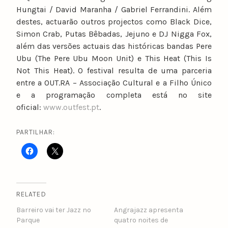
Hungtai / David Maranha / Gabriel Ferrandini. Além
destes, actuarão outros projectos como Black Dice,
Simon Crab, Putas Bêbadas, Jejuno e DJ Nigga Fox,
além das versões actuais das históricas bandas Pere
Ubu (The Pere Ubu Moon Unit) e This Heat (This Is
Not This Heat). O festival resulta de uma parceria
entre a OUT.RA – Associação Cultural e a Filho Único
e a programação completa está no site
oficial:
www.outfest.pt
.
PARTILHAR:
RELATED
Barreiro vai ter Jazz no
Angrajazz apresenta
Parque
quatro noites de