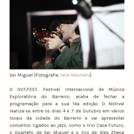
u
n
o
c
a
t
a
r
i
n
Sei Miguel [Fotografia:
Vera Marmelo
]
o
O OUT.FEST, Festival Internacional de Música
Exploratória do Barreiro, acaba de fechar a
programação para a sua 14ª edição. O festival
realiza-se entre os dias 4 e 7 de Outubro em vários
locais da cidade do Barreiro e vai apresentar
concertos ligados ao jazz, como o trio Casa Futuro,
o Quarteto de Sei Miguel e o trio de Alex Zhang