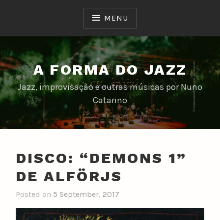
Skip
to
MENU
content
A FORMA DO JAZZ
Jazz, improvisação e outras músicas por Nuno
Catarino
DISCO: “DEMONS 1”
DE ALFÖRJS
Posted on
5 September, 2017
b
y
n