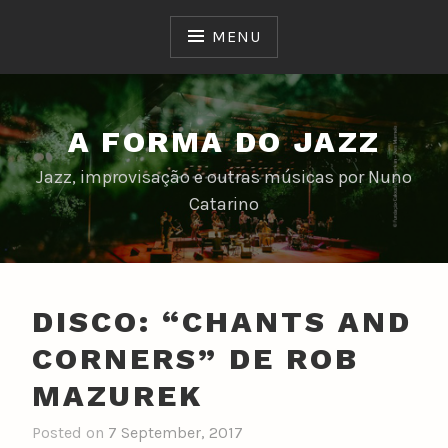
Skip
to
MENU
content
A FORMA DO JAZZ
Jazz, improvisação e outras músicas por Nuno
Catarino
DISCO: “CHANTS AND
CORNERS” DE ROB
MAZUREK
Posted on
7 September, 2017
b