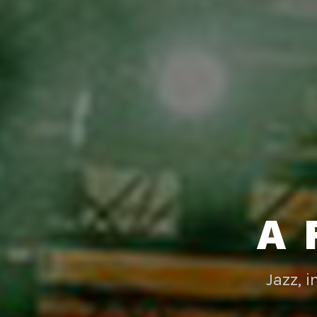
A 
Jazz, 