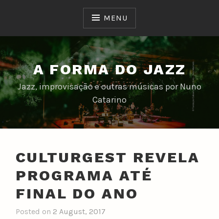
Skip
to
MENU
content
A FORMA DO JAZZ
Jazz, improvisação e outras músicas por Nuno
Catarino
CULTURGEST REVELA
PROGRAMA ATÉ
FINAL DO ANO
Posted on
2 August, 2017
b