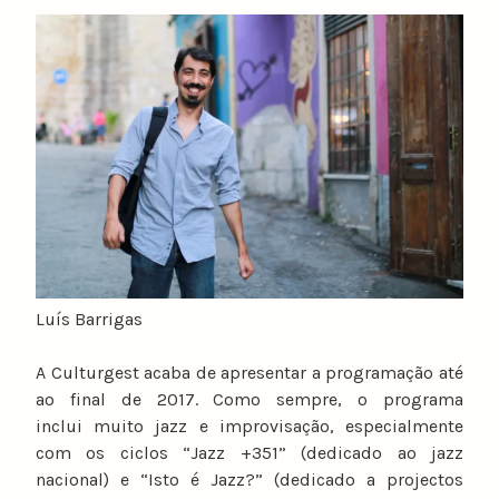
y
n
u
n
o
c
a
t
a
r
i
n
Luís Barrigas
o
A Culturgest acaba de apresentar a programação até
ao final de 2017. Como sempre, o programa
inclui muito jazz e improvisação, especialmente
com os ciclos “Jazz +351” (dedicado ao jazz
nacional) e “Isto é Jazz?” (dedicado a projectos