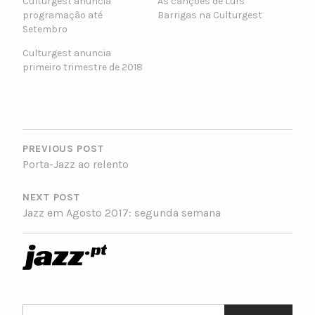
Culturgest anuncia
As canções de Luís
programação até
Barrigas na Culturgest
Setembro
Culturgest anuncia
primeiro trimestre de 2018
POST
NAVIGATION
PREVIOUS POST
Porta-Jazz ao relento
NEXT POST
Jazz em Agosto 2017: segunda semana
Search