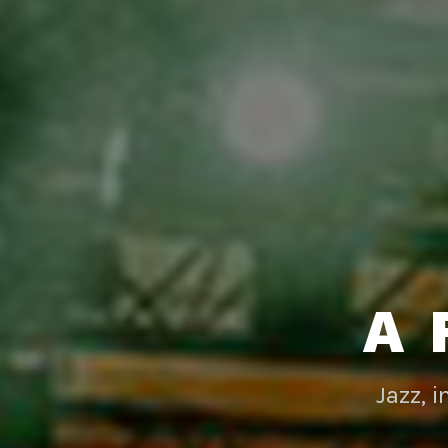
A 
Jazz, 