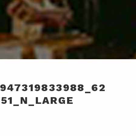
6947319833988_62
651_N_LARGE