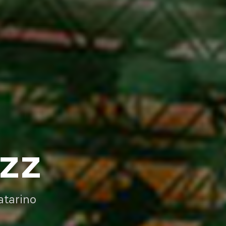
AZZ
atarino