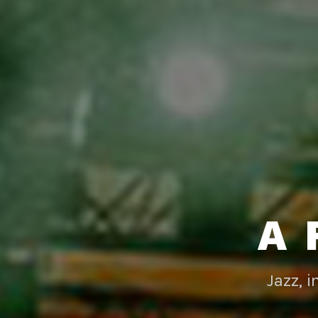
A 
Jazz, 