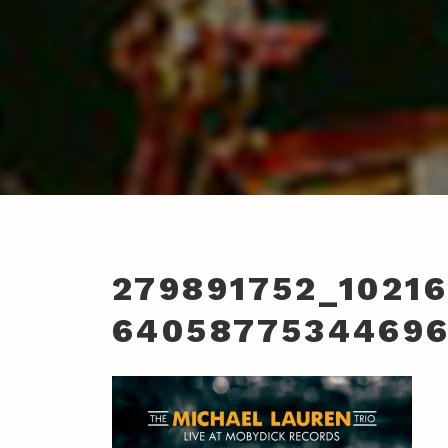
279891752_1021
6405877534469